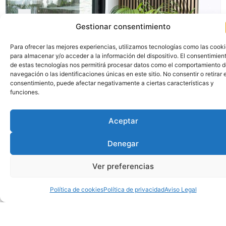
Gestionar consentimiento
Para ofrecer las mejores experiencias, utilizamos tecnologías como las cook
para almacenar y/o acceder a la información del dispositivo. El consentimien
de estas tecnologías nos permitirá procesar datos como el comportamiento 
navegación o las identificaciones únicas en este sitio. No consentir o retirar e
consentimiento, puede afectar negativamente a ciertas características y
funciones.
Aceptar
TENDENCIAS DEL MERCADO INMOBILIARIO DE LUJO
EN MARBELLA EN 2025
Denegar
El mercado inmobiliario de Marbella sigue
Ver preferencias
evolucionando a un ritmo imparable en 2025,
consolidándose como uno de los destinos más
Política de cookies
Política de privacidad
Aviso Legal
codiciados para la inversión en
7 De Julio De 2025