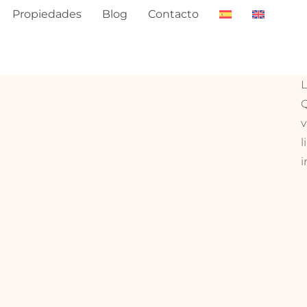
Propiedades
Blog
Contacto
L
Q
v
l
i