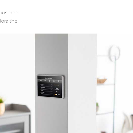
 eiusmod
lora the