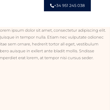
+34 951 245 038
orem ipsum dolor sit amet, consectetur adipiscing elit.
uisque in tempor nulla. Etiam nec vulputate odionec
itae sem ornare, hedrerit tortor all eget, vestibulum
ibero auisque in exllert ante bladit mollis. Sndisse
mperdiet erat lorem, at tempor nisi cursus seder.