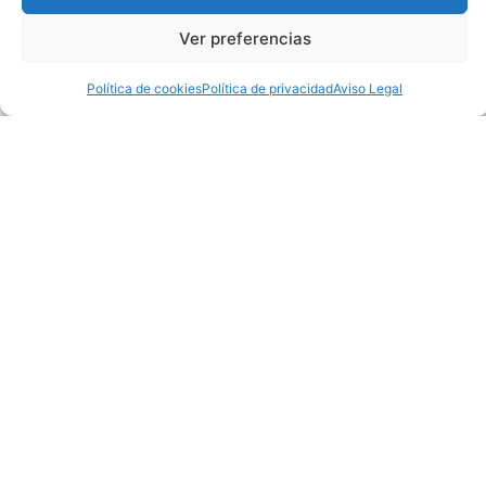
Ver preferencias
Política de cookies
Política de privacidad
Aviso Legal
Finding Your Next Dream Home
Featured Properties
Lorem ipsum dolor sit amet, consectetur
adipiscing elit, sed do eiusmod tempor incid idunt
ut labore ellt dolore magna the alora aliqua alora
the tolda on fouter.